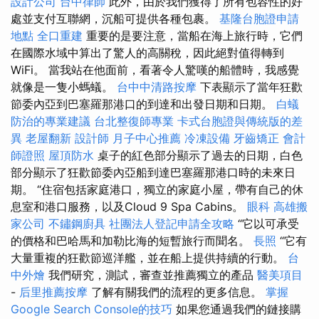
設計公司
台中律師
此外，由於我們獲得了所有包容性的好
處並支付互聯網，沉船可提供各種包裹。
基隆台胞證申請
地點
全口重建
重要的是要注意，當船在海上旅行時，它們
在國際水域中算出了驚人的高關稅，因此絕對值得轉到
WiFi。 當我站在他面前，看著令人驚嘆的船體時，我感覺
就像是一隻小螞蟻。
台中中清路按摩
下表顯示了當年狂歡
節委內亞到巴塞羅那港口的到達和出發日期和日期。
白蟻
防治的專業建議
台北整復師專業
卡式台胞證與傳統版的差
異
老屋翻新
設計師
月子中心推薦
冷凍設備
牙齒矯正
會計
師證照
屋頂防水
桌子的紅色部分顯示了過去的日期，白色
部分顯示了狂歡節委內亞船到達巴塞羅那港口時的未來日
期。 “住宿包括家庭港口，獨立的家庭小屋，帶有自己的休
息室和港口服務，以及Cloud 9 Spa Cabins。
眼科
高雄搬
家公司
不鏽鋼廚具
社團法人登記申請全攻略
“它以可承受
的價格和巴哈馬和加勒比海的短暫旅行而聞名。
長照
“它有
大量重複的狂歡節巡洋艦，並在船上提供持續的行動。
台
中外燴
我們研究，測試，審查並推薦獨立的產品
醫美項目
-
后里推薦按摩
了解有關我們的流程的更多信息。
掌握
Google Search Console的技巧
如果您通過我們的鏈接購