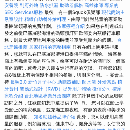
安養院
到府外燴
防水抓漏
助聽器價格
高雄律師
專業的
SEO Services服務
最後，有一個Squok俱樂部
現代簡約主
臥室設計
精緻自助餐外燴料理
- 由專門針對兒童的專業動
畫團隊領導的免費計劃。
按摩療程介紹
如果您在到達或出
發之前從巴塞羅那海港的碼頭預訂狂歡節委內茲船行車服
務，則最大程度地利用您的時間並享受無壓力的假期。
台
北牙醫推薦
居家打掃的完整指南
只有在網上使用這些服
務，您就可以在巴塞羅那聖港口提供平穩的體驗。 海濱長
廊上有幾個美麗的座位區，乘客可以在附近的酒吧吃一個高
度的酒吧，或者只是與朋友進行有趣的交談。 狂歡節幻想
在8號板上有兩個幾乎相同的餐廳，與廚房分開。 - 宴會主
持
長照2.0
新竹月子中心
助聽器補助
防水漆
外燴茶點
植
牙費用
響應式設計（RWD）提升用戶體驗
徵信公司
按摩
療程介紹
台北地區專業外燴團隊
除了計算機中心的互聯網
訪問之外，狂歡節幻想中還提供了Wi-Fi。 您可以在船上享
受船上的獨家氛圍，並充滿主題夜晚，有趣的表演和美味的
國際自助餐。
知名助聽器品牌介紹
此外，您可以使用高質
量的服務，例如游泳池，健康中心，健身房等等，以使您的