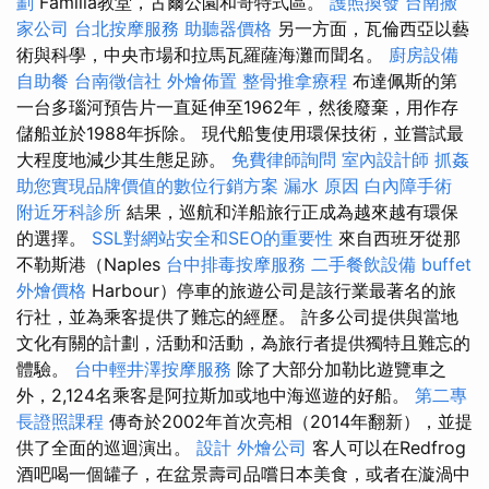
劃
Familia教堂，古爾公園和哥特式區。
護照換發
台南搬
家公司
台北按摩服務
助聽器價格
另一方面，瓦倫西亞以藝
術與科學，中央市場和拉馬瓦羅薩海灘而聞名。
廚房設備
自助餐
台南徵信社
外燴佈置
整骨推拿療程
布達佩斯的第
一台多瑙河預告片一直延伸至1962年，然後廢棄，用作存
儲船並於1988年拆除。 現代船隻使用環保技術，並嘗試最
大程度地減少其生態足跡。
免費律師詢問
室內設計師
抓姦
助您實現品牌價值的數位行銷方案
漏水 原因
白內障手術
附近牙科診所
結果，巡航和洋船旅行正成為越來越有環保
的選擇。
SSL對網站安全和SEO的重要性
來自西班牙從那
不勒斯港（Naples
台中排毒按摩服務
二手餐飲設備
buffet
外燴價格
Harbour）停車的旅遊公司是該行業最著名的旅
行社，並為乘客提供了難忘的經歷。 許多公司提供與當地
文化有關的計劃，活動和活動，為旅行者提供獨特且難忘的
體驗。
台中輕井澤按摩服務
除了大部分加勒比遊覽車之
外，2,124名乘客是阿拉斯加或地中海巡遊的好船。
第二專
長證照課程
傳奇於2002年首次亮相（2014年翻新），並提
供了全面的巡迴演出。
設計
外燴公司
客人可以在Redfrog
酒吧喝一個罐子，在盆景壽司品嚐日本美食，或者在漩渦中