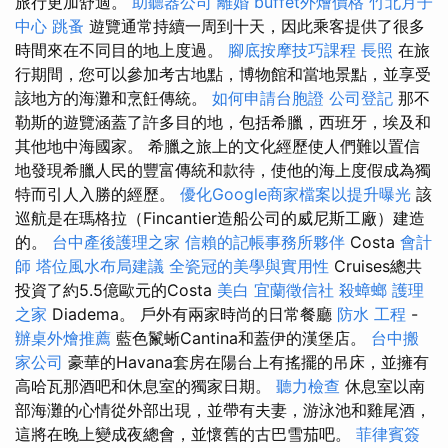
旅行更加舒適。
助聽器公司
離婚
buffet外燴價格
竹北月子
中心
跳蚤
遊覽通常持續一周到十天，因此乘客提供了很多
時間來在不同目的地上度過。
腳底按摩技巧課程
長照
在旅
行期間，您可以參加考古地點，博物館和當地景點，並享受
該地方的海灘和烹飪傳統。
如何申請台胞證
公司登記
那不
勒斯的遊覽涵蓋了許多目的地，包括希臘，西班牙，埃及和
其他地中海國家。 希臘之旅上的文化經歷使人們難以置信
地發現希臘人民的豐富傳統和款待，使他的海上度假成為獨
特而引人入勝的經歷。
優化Google商家檔案以提升曝光
該
巡航是在瑪格拉（Fincantier造船公司的威尼斯工廠）建造
的。
台中產後護理之家
信賴的記帳事務所夥伴
Costa
會計
師
塔位風水布局建議
全瓷冠的美學與實用性
Cruises總共
投資了約5.5億歐元的Costa
美白
宜蘭徵信社
殺蟑螂
護理
之家
Diadema。 戶外有兩家時尚的日常餐廳
防水 工程
-
辦桌外燴推薦
藍色鬣蜥Cantina和蓋伊的漢堡店。
台中搬
家公司
豪華的Havana套房在陽台上有搖擺的吊床，並擁有
高哈瓦那酒吧和休息室的獨家日期。
聽力檢查
休息室以南
部海灘的心情從外部出現，並帶有夫妻，游泳池和雞尾酒，
這將在晚上變成夜總會，並懷舊的古巴雪茄吧。
菲律賓簽