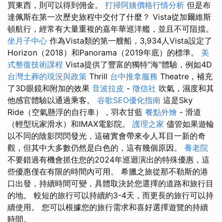
買東西，則可以得到佣金。
打掃阿姨價格行情分析
但是布
達佩斯在第一次歷史旅程中交付了什麼？ Vista從加爾維斯
頓航行，經常有大量重複的嘉年華巡洋艦，並且不可阻擋。
坐月子中心
作為Vista類的第一艘船，3,934人Vista設定了
Horizo​​n（2018）和Panorama（2019年底）的標準。
美
式整復技術課程
Vista提供了豐富的獨特“海”體驗，例如4D
台灣土葬的現況與政策
Thrill
台中推拿服務
Theatre，補充
了3D眼鏡和附加的效果
音波拉皮
-
徵信社
吹氣，濕度和其
他感官體驗以通過乘客。
谷歌SEO優化指南
這是Sky
Ride（空氣懸浮的自行車），羽衣甘藍
餐點外燴
- 滑道
（輕型玩家滑水）和IMAX電影院。
護理之家
儘管如果遊輪
以不同的陰影閃閃發光，這確實會帶來令人耳目一新的奇
觀，但其中大多數仍然是白色的，這有幾個原因。
養老院
不要錯過有機會抓住您的2024年巡迴演出的特殊優惠，這
些優惠僅在有限的時間內可用。 希臘之旅從那不勒斯的港
口出發，持續時間可變，具體取決於您選擇的道路和旅行目
的地。 較短的旅行可以持續約3-4天，而更長的旅行可以持
續使用。 您可以根據您的旅行需求和喜好選擇遊覽的持續
時間。