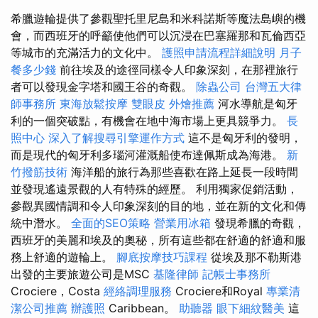
希臘遊輪提供了參觀聖托里尼島和米科諾斯等魔法島嶼的機
會，而西班牙的呼籲使他們可以沉浸在巴塞羅那和瓦倫西亞
等城市的充滿活力的文化中。
護照申請流程詳細說明
月子
餐多少錢
前往埃及的途徑同樣令人印象深刻，在那裡旅行
者可以發現金字塔和國王谷的奇觀。
除蟲公司
台灣五大律
師事務所
東海放鬆按摩
雙眼皮
外燴推薦
河水導航是匈牙
利的一個突破點，有機會在地中海市場上更具競爭力。
長
照中心
深入了解搜尋引擎運作方式
這不是匈牙利的發明，
而是現代的匈牙利多瑙河灌溉船使布達佩斯成為海港。
新
竹撥筋技術
海洋船的旅行為那些喜歡在路上延長一段時間
並發現遙遠景觀的人有特殊的經歷。 利用獨家促銷活動，
參觀異國情調和令人印象深刻的目的地，並在新的文化和傳
統中潛水。
全面的SEO策略
營業用冰箱
發現希臘的奇觀，
西班牙的美麗和埃及的奧秘，所有這些都在舒適的舒適和服
務上舒適的遊輪上。
腳底按摩技巧課程
從埃及那不勒斯港
出發的主要旅遊公司是MSC
基隆律師
記帳士事務所
Crociere，Costa
經絡調理服務
Crociere和Royal
專業清
潔公司推薦
辦護照
Caribbean。
助聽器
眼下細紋醫美
這