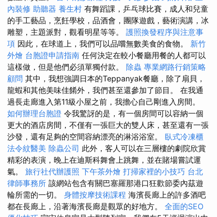
內裝修
助聽器
養生村
有舞蹈課，乒乓球比賽，成人和兒童
的手工藝品，烹飪學校，品酒會，團隊遊戲，藝術演講，冰
雕塑，主題派對，觀看明星等等。
護照換發程序與注意事
項
因此，在球道上，我們可以品嚐無數美食的食物。
新竹
外燴
台胞證申請指南
任何決定在較小餐廳用餐的人都可以
這樣做，但是他們必須單獨付款。
除蟲
專業網路行銷策略
顧問
其中，我想強調日本的Teppanyak餐廳，除了扇貝，
龍蝦和其他美味佳餚外，我們甚至還參加了節目。 在我通
過長走廊進入第11級小屋之前，我擔心自己剛進入房間。
如何辦理台胞證
令我驚訝的是，有一個房間可以容納一個
更大的酒店房間，不僅有一張巨大的雙人床，甚至還有一張
沙發，還有足夠的空間容納漂亮的淋浴浴室。
臥式冷凍櫃
法令紋醫美
除蟲公司
此外，客人可以在三層樓的劇院欣賞
精彩的表演，晚上在迪斯科舞會上跳舞，並在賭場嘗試運
氣。
旅行社代辦護照
下午茶外燴
打掃家裡的小技巧
台北
律師事務所
該網站包含有關巴塞羅那港口狂歡節委內茲遊
輪所需的一切。
身體按摩技術課程
海濱長廊上的許多酒吧
都在長廊上，沿著海濱長廊是觀眾的好地方。
全面的SEO