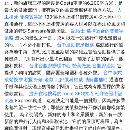
止，新的旗艦三星的跨度是Costa車隊的6,200平方米，是
最大的健康部門，擁有廣泛的高質量服務和治療方法。
人
工植牙
菲律賓簽證
130個小木屋和11個套房可從水療中心
直接通行，這些小木屋和套房的客人也可以在專注於風味和
健康的特殊Samsara餐廳吃飯。
記帳士
選擇適合的關鍵字
策略
最大的景點之一是，您可以在一次旅行中發現幾個目
的地，而不必不斷打包。
台中運動按摩服務
巡航旅行的道
路為地中海，加勒比海甚至斯堪的納維亞冒險活動提供了各
種機會。 “所有日出小屋均已翻新，補充了新鮮的家具，飯
廳和飲料。
台北台胞證辦理中心
醫美做臉
台胞證過期
它
提供了獨特的訪問，國家覆蓋範圍和各種外觀。
台中泰式
放鬆按摩
桃園外燴
老鼠
北部眼科權威
助聽器補助
通過在
手機和其他設備上獲得數字閱讀，它已成為有限選擇的乘客
借款書籍。
提升在地搜尋的Local SEO技巧
杜拜簽證申請
流程
Express寫道，這種決定可能是一個挑戰，因為許多乘
客都希望一致性一致，即使船的某些部分不像以前那樣頻繁
使用。 為了使陽光，新鮮的海上和全景播放，新船有一艘
新船的戶外行人街和3個游泳池，它們的屋頂可稀釋，為各
種晚間派對，現場音樂節目和動畫提供了絕佳的空間星空。