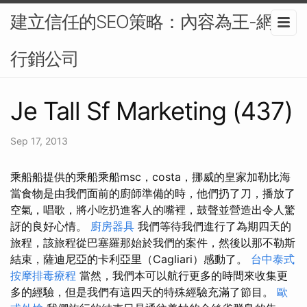
建立信任的SEO策略：內容為王-網路
行銷公司
Je Tall Sf Marketing (437)
Sep 17, 2013
乘船船提供的乘船乘船msc，costa，挪威的皇家加勒比海
當食物是由我們面前的廚師準備的時，他們扔了刀，播放了
空氣，唱歌，將小吃扔進客人的嘴裡，鼓聲並營造出令人驚
訝的良好心情。
廚房器具
我們等待我們進行了為期四天的
旅程，該旅程從巴塞羅那始於我們的案件，然後以那不勒斯
結束，薩迪尼亞的卡利亞里（Cagliari）感動了。
台中泰式
按摩排毒療程
當然，我們本可以航行更多的時間來收集更
多的經驗，但是我們有這四天的特殊經驗充滿了節目。
歐