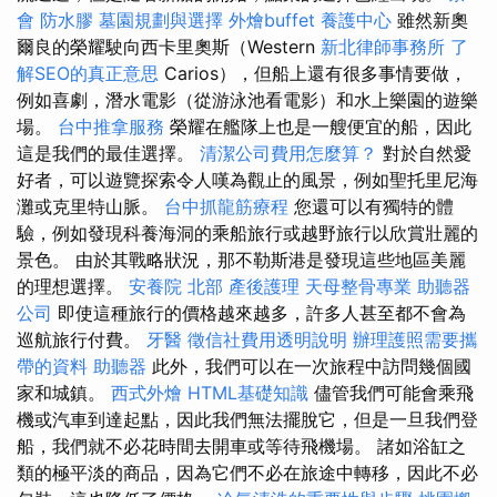
會
防水膠
墓園規劃與選擇
外燴buffet
養護中心
雖然新奧
爾良的榮耀駛向西卡里奧斯（Western
新北律師事務所
了
解SEO的真正意思
Carios），但船上還有很多事情要做，
例如喜劇，潛水電影（從游泳池看電影）和水上樂園的遊樂
場。
台中推拿服務
榮耀在艦隊上也是一艘便宜的船，因此
這是我們的最佳選擇。
清潔公司費用怎麼算？
對於自然愛
好者，可以遊覽探索令人嘆為觀止的風景，例如聖托里尼海
灘或克里特山脈。
台中抓龍筋療程
您還可以有獨特的體
驗，例如發現科養海洞的乘船旅行或越野旅行以欣賞壯麗的
景色。 由於其戰略狀況，那不勒斯港是發現這些地區美麗
的理想選擇。
安養院 北部
產後護理
天母整骨專業
助聽器
公司
即使這種旅行的價格越來越多，許多人甚至都不會為
巡航旅行付費。
牙醫
徵信社費用透明說明
辦理護照需要攜
帶的資料
助聽器
此外，我們可以在一次旅程中訪問幾個國
家和城鎮。
西式外燴
HTML基礎知識
儘管我們可能會乘飛
機或汽車到達起點，因此我們無法擺脫它，但是一旦我們登
船，我們就不必花時間去開車或等待飛機場。 諸如浴缸之
類的極平淡的商品，因為它們不必在旅途中轉移，因此不必