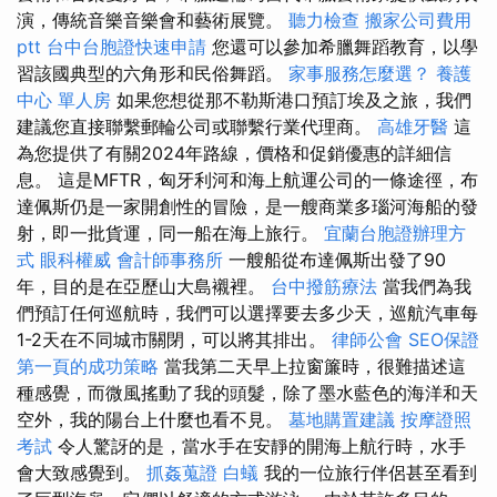
演，傳統音樂音樂會和藝術展覽。
聽力檢查
搬家公司費用
ptt
台中台胞證快速申請
您還可以參加希臘舞蹈教育，以學
習該國典型的六角形和民俗舞蹈。
家事服務怎麼選？
養護
中心 單人房
如果您想從那不勒斯港口預訂埃及之旅，我們
建議您直接聯繫郵輪公司或聯繫行業代理商。
高雄牙醫
這
為您提供了有關2024年路線，價格和促銷優惠的詳細信
息。 這是MFTR，匈牙利河和海上航運公司的一條途徑，布
達佩斯仍是一家開創性的冒險，是一艘商業多瑙河海船的發
射，即一批貨運，同一船在海上旅行。
宜蘭台胞證辦理方
式
眼科權威
會計師事務所
一艘船從布達佩斯出發了90
年，目的是在亞歷山大島襯裡。
台中撥筋療法
當我們為我
們預訂任何巡航時，我們可以選擇要去多少天，巡航汽車每
1-2天在不同城市關閉，可以將其排出。
律師公會
SEO保證
第一頁的成功策略
當我第二天早上拉窗簾時，很難描述這
種感覺，而微風搖動了我的頭髮，除了墨水藍色的海洋和天
空外，我的陽台上什麼也看不見。
墓地購置建議
按摩證照
考試
令人驚訝的是，當水手在安靜的開海上航行時，水手
會大致感覺到。
抓姦蒐證
白蟻
我的一位旅行伴侶甚至看到