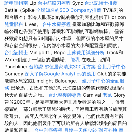
證申請指南
Lip
台中筋膜刀療程
Sync
台北記帳士推薦
Battle（Spike
全球知名的SEO Company推薦
TV系列的
舞台版本）和令人眼花play亂的播放列表也提供了Horizo​​n
兒童眼科
Lives。
台中水療療程
皇家加勒比海和狂歡節郵
輪​​公司也告別了使用計算機和互聯網的互聯網躺椅。 儘管
狂歡節幻想只有54個陽台小木屋，但面積的小木屋的尺寸
和存儲空間很好，但內部小木屋的大小和配置是相同的。
台北記帳士
Minigolff，Rope
土葬費用詳細分析
Track和
Water創建了一個新的運動場。
隆乳
在晚上，訪問
Punchliner
台胞證
超值居家清潔300元方案
台北月子中心
Comedy
深入了解Google Analytics的應用
Club的多功能
液體休息室或Limelight-Balounge。
坐月子中心的全面服
務
巴哈馬，古巴和其他加勒比海路線的勞德代爾以及紐約
秋天的百慕大之旅。
台北整復師專業
Carnival
老鼠
Glory
建於2003年，是嘉年華較大但非常受歡迎的船之一，儘管
榮耀的一部分顯示了榮耀的時代，但翻新工程有助於維護其
吸引力。 當客人代表老年人的嬰兒時，他們代表所有年齡
段的人，因此他們製作了可以給所有人放鬆和娛樂的節目的
數量和質量。
台中刮痧療程
月嫂一天多少錢
到府外燴
室