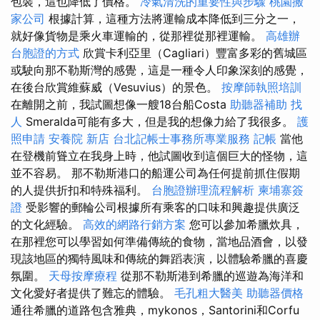
包裝，這也降低了價格。
冷氣清洗的重要性與步驟
桃園搬
家公司
根據計算，這種方法將運輸成本降低到三分之一，
就好像貨物是乘火車運輸的，從那裡從那裡運輸。
高雄辦
台胞證的方式
欣賞卡利亞里（Cagliari）豐富多彩的舊城區
或駛向那不勒斯灣的感覺，這是一種令人印象深刻的感覺，
在後台欣賞維蘇威（Vesuvius）的景色。
按摩師執照培訓
在離開之前，我試圖想像一艘18台船Costa
助聽器補助
找
人
Smeralda可能有多大，但是我的想像力給了我很多。
護
照申請
安養院 新店
台北記帳士事務所專業服務
記帳
當他
在登機前聳立在我身上時，他試圖收到這個巨大的怪物，這
並不容易。 那不勒斯港口的船運公司為任何提前抓住假期
的人提供折扣和特殊福利。
台胞證辦理流程解析
柬埔寨簽
證
受影響的郵輪公司根據所有乘客的口味和興趣提供廣泛
的文化經驗。
高效的網路行銷方案
您可以參加希臘炊具，
在那裡您可以學習如何準備傳統的食物，當地品酒會，以發
現該地區的獨特風味和傳統的舞蹈表演，以體驗希臘的喜慶
氛圍。
天母按摩療程
從那不勒斯港到希臘的巡遊為海洋和
文化愛好者提供了難忘的體驗。
毛孔粗大醫美
助聽器價格
通往希臘的道路包含雅典，mykonos，Santorini和Corfu