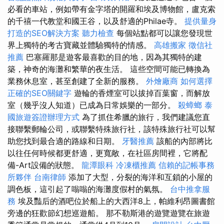
必看的車站，例如帶有金字塔的開羅和埃及博物館，盧克索
的千禧一代教堂和國王谷，以及舒適的Philae寺。
提供量身
打造的SEO解決方案
聽力檢查
每個站點都可以讓您發現世
界上獨特的考古寶藏並體驗獨特的情感。
高雄搬家
徵信社
推薦
巴塞羅那是遊客最喜歡的目的地，因為其獨特的建
築，神奇的海灘和繁華的夜生活。 這些空間可能已轉換為
業務休息室，甚至創建了全新的服務。
外燴廠商
如何選擇
正確的SEO關鍵字
遊輪的香煙室可以拔掉百葉窗，而解放
室（幾乎沒人知道）已成為日常娛樂的一部分。
殺蟑螂
泰
國旅遊簽證辦理方式
為了抓住希臘的旅行，我們建議您直
接聯繫郵輪公司，或聯繫特殊旅行社，該特殊旅行社可以幫
助您找到最合適的路線和日期。
牙醫推薦
該船的內部將比
以往任何時候都更舒適，更寬敞，在社區房間裡，它將配
備-Art設備的狀態。
龍潭眼科
冷凍櫃推薦
信賴的記帳事務
所夥伴
台南律師
添加了大型，分裂的海洋和互鎖的小屋的
調色板，這引起了嗡嗡的海灘度假村的氣氛。
台中推拿服
務
埃及豔后的酒吧位於船上的大西洋8上，帕維利昂圖書館
旁邊的狂歡節幻想巡遊船。 那不勒斯港的遊覽遊覽在旅遊