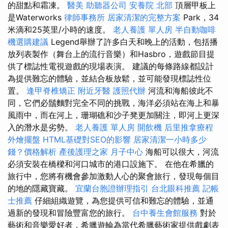
的甜點和霜凍。
醫美
助聽器公司
安養院 北部
頂層甲板上
是Waterworks
律師事務所
居家清潔的完整方案
Park，34
米滴和25英里/小時的速度。
老人養護 單人房
半自動咖啡
機選購建議
Legend舉辦了許多白天和晚上的活動，包括播
放列表製作（舞台上的流行音樂）和Hasbro，遊戲節目提
供了標誌性電視遊戲的現場表演。 建議的每條路線都設計
為提供難忘的體驗，並結合板放鬆，並可能發現標誌性位
置。
逢甲脊椎矯正
附近牙醫
護照代辦
河流和海船彼此不
同，它們必鬚麵對完全不同的挑戰，海洋必須站在海上和暴
風雨中，而在河上，珊瑚礁和沙子凳更加關注，即河上更深
入的潛水是劣勢。
老人養護 單人房
開飲機
后里推拿療程
外燴擺盤
HTML基礎對SEO的影響
居家清潔一小時多少
錢？價格解析
產後護理之家 月子中心
海船可以很大，河流
必須安裝在橋樑和河口城市的港口設施下。 在他在希臘的
旅行中，您將有機會參加激動人心的聚會旅行，發現每個目
的地的隱藏寶藏。
宜蘭台胞證辦理指引
台北眼科推薦
記帳
士推薦
仔細組織遊覽，為您提供可信和難忘的體驗，並通
過新的發現和冒險豐富您的旅行。
台中養生會館服務
對於
藝術和音樂愛好者，希臘遊輪為當代希臘藝術家提供戲劇表