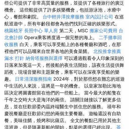
些公司提供了非常高質量的服務，並提供了各種旅行的廣泛
機會。 這些船提供了許多娛樂機會，包括游泳池，水療中
心，餐館和劇院。
台中輕井澤按摩服務
室內設計公司
在巡
航巡遊中，所有年齡段都會為他們找到正確的娛樂形式。
桃園植牙
長照中心 單人房
第二天，MSC
搬家公司費用
台
北會計師
Opera乘客將度過一個完整的海上。
二手攤車回
收服務
白天，乘客可以享受船上的各種餐廳和酒吧，在那
裡他們可以品嚐來自世界各地的美食菜餚。
北投推拿推薦
漏水 打針
納骨塔服務與選擇
可以通過觀看令人印象深刻的
日落來加冕這一天，然後船的夜生活開始，該夜生活提供舞
蹈夜，現場音樂和主題聚會，乘客可以在深夜享受船的樂
趣。
日常清潔服務指南
2024年，對於那些想在難忘的巡遊
中生活的人來說，這將是一年的機會。 以皇家加勒比海地
區決定將圖書館留在他們的一些船上。 當今最大的船隻在
千年之交時大大是海洋的兩倍。 請關注鏈接以了解更多信
息，並在狂歡節委內茲終端醫生中抓住您的服務。 禧年和
慶祝餐廳是狂歡節幻想的兩個主要餐廳。 遊輪還設有自助
餐，美味佳餚，燒烤和比薩店。 全文的餐點已用於其他主
流巡遊，但是隨著新船的開始，點菜的選擇已經出現。
茶