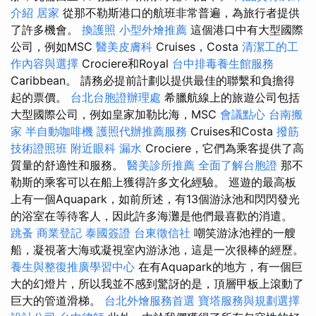
介紹
居家
從那不勒斯港口的航班非常普遍，為旅行者提供
了許多機會。
換護照
小型外燴推薦
這個港口中有大型國際
公司，例如MSC
醫美皮膚科
Cruises，Costa
清潔工的工
作內容與選擇
Crociere和Royal
台中排毒養生館服務
Caribbean。 請務必提前計劃以提供最佳的聯繫和負擔得
起的票價。
台北台胞證辦理處
希臘航線上的旅遊公司包括
大型國際公司，例如皇家加勒比海，MSC
會議點心
台南搬
家
半自動咖啡機
護照代辦推薦服務
Cruises和Costa
撥筋
技術證照班
附近眼科
漏水
Crociere，它們為乘客提供了高
質量的舒適性和服務。
醫美診所推薦
全面了解台胞證
那不
勒斯的乘客可以在船上獲得許多文化經驗。 巡遊的最高板
上有一個Aquapark，如前所述，有13個游泳池和閃閃發光
的浴室在等待客人，因此許多海灘是他們最喜歡的消遣。
跳蚤
商業登記
泰國簽證
台東徵信社
嘲笑游泳池裡的一艘
船，凝視著大海或凝視室內游泳池，這是一次很棒的經歷。
養生與整復推廣學習中心
在有Aquapark的地方，有一個巨
大的幻燈片，所以我並不感到驚訝的是，頂層甲板上滾動了
巨大的管道滑梯。
台北外燴服務首選
寶塔服務與規劃選擇