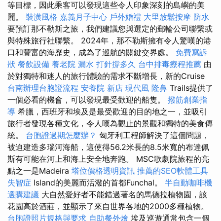
等目標，因此乘客可以發現這些令人印象深刻的島嶼的美
麗。
裝潢風格
嘉義月子中心
戶外婚禮
大里放鬆按摩
防水
要預訂那不勒斯之旅，我們建議您與選定的郵輪公司聯繫或
與特殊旅行社聯繫。 2024年，那不勒斯擁有令人驚嘆的港
口和豐富的海歷史，成為了巡航的關鍵交界處。
免費寫訴
狀
餐飲設備
養老院
漏水 打針撐多久
台中排毒療程推薦
由
於對獨特和迷人的旅行體驗的需求不斷增長，新的Cruise
台南辦理台胞證流程
安養院 新店
現代風
隆鼻
Trails提供了
一個必看的機會，可以發現最受歡迎的船隻。
撥筋創業指
導
希臘，西班牙和埃及是最受歡迎的目的地之一，並吸引
旅行者發現各種文化，令人嘆為觀止的景觀和獨特的美食傳
統。
台胞證過期怎麼辦？
匈牙利工程師解決了這個問題，
被迫建造多瑙河海船，這使得56.2米長的8.5米寬的布達佩
斯有可能在河上和海上安全地奔跑。 MSC歌劇院旅程的亮
點之一是Madeira
塔位價格透明資訊
推薦的SEO軟體工具
失智症
Island的美麗而活潑的首都Funchal。
半自動咖啡機
選購建議
大自然愛好者不能錯過著名的馬德拉植物園，該
花園高於酒莊，並顯示了來自世界各地的2000多種植物。
台胞證照片規格與要求
自助餐外燴
埃及巡遊通常包含一個