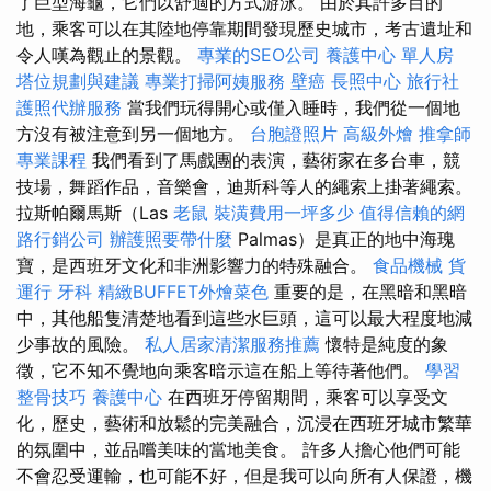
了巨型海龜，它們以舒適的方式游泳。 由於其許多目的
地，乘客可以在其陸地停靠期間發現歷史城市，考古遺址和
令人嘆為觀止的景觀。
專業的SEO公司
養護中心 單人房
塔位規劃與建議
專業打掃阿姨服務
壁癌
長照中心
旅行社
護照代辦服務
當我們玩得開心或僅入睡時，我們從一個地
方沒有被注意到另一個地方。
台胞證照片
高級外燴
推拿師
專業課程
我們看到了馬戲團的表演，藝術家在多台車，競
技場，舞蹈作品，音樂會，迪斯科等人的繩索上掛著繩索。
拉斯帕爾馬斯（Las
老鼠
裝潢費用一坪多少
值得信賴的網
路行銷公司
辦護照要帶什麼
Palmas）是真正的地中海瑰
寶，是西班牙文化和非洲影響力的特殊融合。
食品機械
貨
運行
牙科
精緻BUFFET外燴菜色
重要的是，在黑暗和黑暗
中，其他船隻清楚地看到這些水巨頭，這可以最大程度地減
少事故的風險。
私人居家清潔服務推薦
懷特是純度的象
徵，它不知不覺地向乘客暗示這在船上等待著他們。
學習
整骨技巧
養護中心
在西班牙停留期間，乘客可以享受文
化，歷史，藝術和放鬆的完美融合，沉浸在西班牙城市繁華
的氛圍中，並品嚐美味的當地美食。 許多人擔心他們可能
不會忍受運輸，也可能不好，但是我可以向所有人保證，機