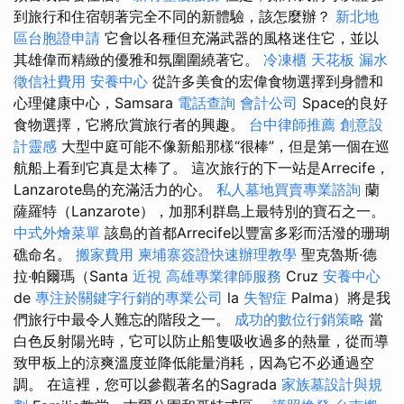
到旅行和住宿朝著完全不同的新體驗，該怎麼辦？
新北地
區台胞證申請
它會以各種但充滿武器的風格迷住它，並以
其雄偉而精緻的優雅和氛圍圍繞著它。
冷凍櫃
天花板 漏水
徵信社費用
安養中心
從許多美食的宏偉食物選擇到身體和
心理健康中心，Samsara
電話查詢
會計公司
Space的良好
食物選擇，它將欣賞旅行者的興趣。
台中律師推薦
創意設
計靈感
大型中庭可能不像新船那樣“很棒”，但是第一個在巡
航船上看到它真是太棒了。 這次旅行的下一站是Arrecife，
Lanzarote島的充滿活力的心。
私人墓地買賣專業諮詢
蘭
薩羅特（Lanzarote），加那利群島上最特別的寶石之一。
中式外燴菜單
該島的首都Arrecife以豐富多彩而活潑的珊瑚
礁命名。
搬家費用
柬埔寨簽證快速辦理教學
聖克魯斯·德
拉·帕爾瑪（Santa
近視
高雄專業律師服務
Cruz
安養中心
de
專注於關鍵字行銷的專業公司
la
失智症
Palma）將是我
們旅行中最令人難忘的階段之一。
成功的數位行銷策略
當
白色反射陽光時，它可以防止船隻吸收過多的熱量，從而導
致甲板上的涼爽溫度並降低能量消耗，因為它不必通過空
調。 在這裡，您可以參觀著名的Sagrada
家族墓設計與規