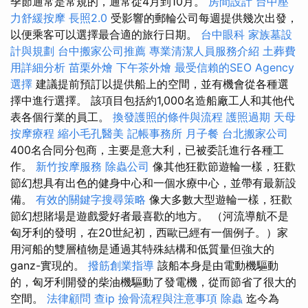
季節通常是常規的，通常從4月到10月。
房間設計
台中壓
力舒緩按摩
長照2.0
受影響的郵輪公司每週提供幾次出發，
以便乘客可以選擇最合適的旅行日期。
台中眼科
家族墓設
計與規劃
台中搬家公司推薦
專業清潔人員服務介紹
土葬費
用詳細分析
苗栗外燴
下午茶外燴
最受信賴的SEO Agency
選擇
建議提前預訂以提供船上的空間，並有機會從各種選
擇中進行選擇。 該項目包括約1,000名造船廠工人和其他代
表各個行業的員工。
換發護照的條件與流程
護照過期
天母
按摩療程
縮小毛孔醫美
記帳事務所
月子餐
台北搬家公司
400名合同分包商，主要是意大利，已被委託進行各種工
作。
新竹按摩服務
除蟲公司
像其他狂歡節遊輪一樣，狂歡
節幻想具有出色的健身中心和一個水療中心，並帶有最新設
備。
有效的關鍵字搜尋策略
像大多數大型遊輪一樣，狂歡
節幻想賭場是遊戲愛好者最喜歡的地方。 （河流導航不是
匈牙利的發明，在20世紀初，西歐已經有一個例子。）家
用河船的雙層植物是通過其特殊結構和低質量但強大的
ganz-實現的。
撥筋創業指導
該船本身是由電動機驅動
的，匈牙利開發的柴油機驅動了發電機，從而節省了很大的
空間。
法律顧問
查ip
撿骨流程與注意事項
除蟲
迄今為