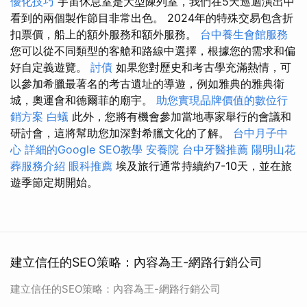
優化技巧
宇宙休息室是大型陳列室，我們在5天巡迴演出中
看到的兩個製作節目非常出色。 2024年的特殊交易包含折
扣票價，船上的額外服務和額外服務。
台中養生會館服務
您可以從不同類型的客艙和路線中選擇，根據您的需求和偏
好自定義遊覽。
討債
如果您對歷史和考古學充滿熱情，可
以參加希臘最著名的考古遺址的導遊，例如雅典的雅典衛
城，奧運會和德爾菲的廟宇。
助您實現品牌價值的數位行
銷方案
白蟻
此外，您將有機會參加當地專家舉行的會議和
研討會，這將幫助您加深對希臘文化的了解。
台中月子中
心
詳細的Google SEO教學
安養院
台中牙醫推薦
陽明山花
葬服務介紹
眼科推薦
埃及旅行通常持續約7-10天，並在旅
遊季節定期開始。
建立信任的SEO策略：內容為王-網路行銷公司
建立信任的SEO策略：內容為王-網路行銷公司