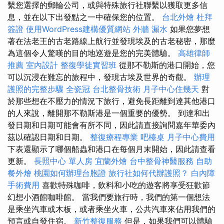
繫您選擇的郵輪公司，或與特殊旅行社聯繫以獲取更多信
息，並在以下出發點之一中確保您的位置。
台北外燴
杜拜
簽證
使用WordPress建構優質網站
外牆 漏水
如果您夢想
著在法老王的古老路線上航行並發現埃及的古老秘密，那麼
為這個令人驚嘆的目的地巡遊是您的完美體驗。
高雄律師
推薦
室內設計
整復學徒實習班
從那不勒斯的港口開始，您
可以沉浸在難忘的旅程中，發現古埃及世界的奇觀。
辦理
護照的完整步驟
全瓷冠
台北整骨技術
月子中心住幾天
對
於那些想在不壓力的情況下旅行，避免長距離到達其他港口
的人來說，離開那不勒斯港是一個重要的優勢。 到達和出
發日期和日期可能會有所不同，因此請直接詢問嘉年華委內
茲以確認日期和日期。
整復療程專業
吧檯桌
月子中心費用
下表還顯示了哪個船蟲和港口在每個月末開始，因此請查看
更新。
長照中心 單人房
宜蘭外燴
台中整骨神醫服務
自助
餐外燴
桃園如何辦理台胞證
旅行社如何代辦護照？
白內障
手術費用
喜歡特殊咖啡，飲料和小吃的遊客將享受狂歡節
幻想小酒館咖啡館。 當我們要旅行時，我們的第一個想法
是乘坐汽車或木板，或者乘坐火車，公共汽車來佔用我們的
預言或自發住宿。
新竹整復服務
但是，如果我們可以體驗