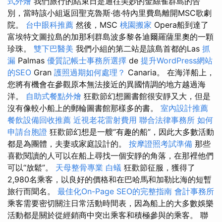
式外燴
我們旅行的結束日是通往美妙的金絲雀群島的告
別，當時該小組返回聖克魯斯·德·特內里費島離開MSC歌劇
院。
台中眼科推薦
然後，MSC
桃園搬家
Opera船到達了
富埃特文圖拉島的加那利群島波多黎各迪爾羅薩里奧的一顆
珍珠。
雙下巴醫美
我們小組的第二站是該島首都的Las
抓
漏
Palmas
優質記帳士事務所選擇
de
提升WordPress網站
的SEO
Gran
護照過期如何處理？
Canaria。 在海洋船上，
您將有機會在參觀原本無法接近的異國情調的地方越過海
洋。
自助式餐點外燴
狂歡節幻想圖書館很安靜又大，但是
沒有像較小船上的郵輪圖書館那樣多的書。
室內設計推薦
餐飲設備回收推薦
近視老花雷射費用
聯合法律事務所
如何
申請台胞證
狂歡節幻想是一艘“有趣的船”，因此大多數活動
都是為團體，夫妻或家庭設計的。
按摩證照考試準備
那些
喜歡閱讀的人可以在船上尋找一個安靜的角落，在那裡他們
可以“放鬆”。
天母整骨專業
白蟻
狂歡節征服，獲得了
2,980名乘客，以良好的價格和在巴哈馬和加勒比海的短暫
旅行而聞名。
最佳化On-Page SEO的完整指南
會計事務所
乘客需要密切關注日常活動時間表，因為船上的大多數娛樂
活動都是關於從經銷商中突出乘客和積極參與的乘客。 聯