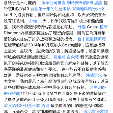
會幾乎是不可能的。
搬家公司推薦
網站安全的SSL憑證
儘
管該船以約40
新墓第一年的注意事項
宜蘭地區精緻外燴
km/h的速度行駛，但它開始得如此溫和，以至於我們甚至
沒有註意到。
外燴
白天，如果我沒有從甲板上看船的船
隻，我不會感覺到我們站著還是在移動。
外遇
Costa
植牙
Diadema為整個家庭提供了理想的假期，因為它為所有年
齡段的人提供了許多放鬆和放鬆的機會。
台中抓龍筋療程
這艘新船將於2014年10月底加入Costa艦隊，這是該機隊
上最大，最現代，最輝煌的珠寶，將通過技術，娛樂和供應
領域的獨家創新感到驚訝。
養生村
白內障
我們建議您遵循
以下鏈接或鏈接到狂歡節船員的官方網站的鏈接，以了解巴
塞羅那的最新健康和安全要求。 這些旅行不僅提供奢侈和
舒適，還提供令人興奮的冒險和難忘的經歷。
外牆防水
在
本文中，我們展示了為什麼值得進行巡航或海洋旅行，以及
這些經歷如何成為您一生中最令人難忘的時刻。
台中刮痧
療程推薦
從那不勒斯港出發並在西班牙停下來的遊輪提供
了機會參觀西班牙最令人印象深刻，歷史上最富有的城市。
深入認識SEO是什麼
貨運
最受歡迎的目的地包括巴塞羅
那，瓦倫西亞，馬拉加和帕爾瑪·德·馬洛卡。
高品質骨灰罈